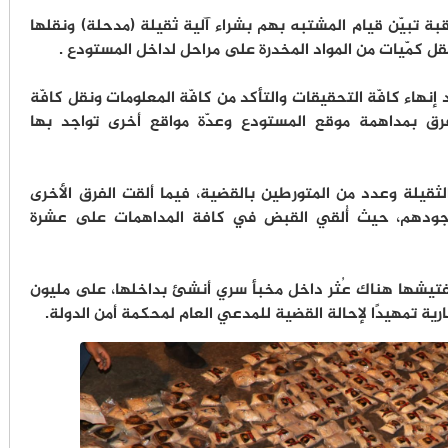
بة تبيّن قيام المشتبه بهم بشراء آلية ثقيلة (مدحلة) ونقلها
ل كمّيات من المواد المخدرة على مراحل لداخل المستودع .
إنهاء كافّة التحقيقات والتأكد من كافّة المعلومات ونقل كافّة
رق بمداهمة موقع المستودع وعدّة مواقع أخرى تواجد بها
لثقيلة وعدد من المتورطين بالقضية، فيما ألقت الفرق الأخرى
ودهم، حيث أُلقي القبض في كافة المداهمات على عشرة
تفتيشها هناك عُثر داخل مخبأ سري أنشئ بداخلها، على مليون
رية تمهيدًا لإحالة القضية للمدعي العام لمحكمة أمن الدولة.