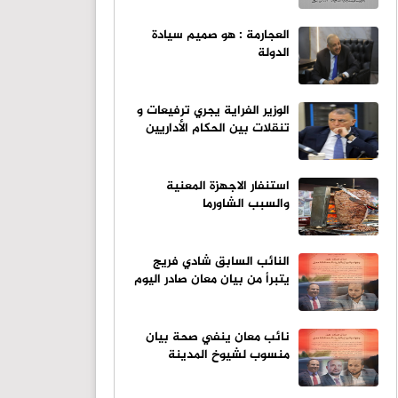
العجارمة : هو صميم سيادة
الدولة
الوزير الفراية يجري ترفيعات و
تنقلات بين الحكام الأداريين
استنفار الاجهزة المعنية
والسبب الشاورما
النائب السابق شادي فريج
يتبرأ من بيان معان صادر اليوم
نائب معان ينفي صحة بيان
منسوب لشيوخ المدينة