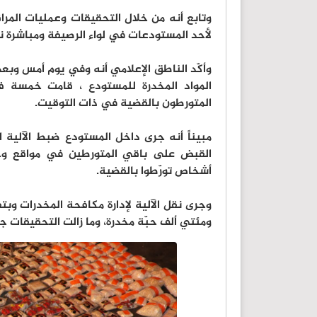
وتابع أنه من خلال التحقيقات وعمليات المراق
لأحد المستودعات في لواء الرصيفة ومباشرة نق
وأكّد الناطق الإعلامي أنه وفي يوم أمس وبعد 
المواد المخدرة للمستودع ، قامت خمسة ف
المتورطون بالقضية في ذات التوقيت.
مبيناً أنه جرى داخل المستودع ضبط الآلية ا
القبض على باقي المتورطين في مواقع وج
أشخاص تورّطوا بالقضية.
وجرى نقل الآلية لإدارة مكافحة المخدرات وب
ومئتي ألف حبّة مخدرة، وما زالت التحقيقات جا