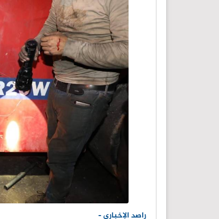
راصد الإخباري -