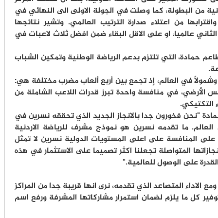
انية من البطولة، كما وصلت في الجولة الاولى الى النهائي في
قترابها من اعتلاء صدارة الترتيب العالمي. وتشير نتائجها
 الثاني عالميا، او على الاقل البقاء ضمن افضل ثلاث لاعبات في
م حمادة، التي تلتزم بدعم الرياضة الوطنية وتمكين الشباب
ة.
ا وشمولًا في العالم، إذ تجمع بين أربع ألعاب مضرب مختلفة هي:
نس الأرضي، في منافسة واحدة تبرز قدرات اللاعب الشاملة من
 التكتيكي.
مادة "نحن فخورون جدا بالانجاز الجديد الذي تحققه نسرين في
عالم. ما تقدمه نسرين هو نموذج مشرف للرياضة الاردنية
على المنافسة على اعلى المستويات الدولية نسرين لا تمثل
جازاتها المتواصلة تجعلنا اكثر تصميما على الاستثمار في هذه
قدرة على الوصول للعالمية."
ع الاداء المتصاعد الذي تقدمه، نرى انها قريبة جدا من المراكز
فير كل ما يلزم لضمان استمرار مشاركاتها المشرفة ورفع اسم