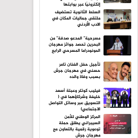
إلكترونيًا عبر بوابتها
الإلكترونية
السلط الثانوية تستضيف
ملتقى جماليات المكان في
الادب الأردني
مسرحية" المدعو صدفة" من
البحرين تحصد جوائز مهرجان
المونودراما المسرحي الرابع
تأجيل حفل الفنان تامر
حسني في مهرجان جرش
بسبب وفاة والده
فيليب كوتلر وعبلة أسعد
خليفة وشركاؤهما في (
التسويق عبر وسائل التواصل
الاجتماعي)
المركز الوطني للأمن
السيبراني يطلق حملة
توعوية رقمية بالتعاون مع
مهرجان جرش