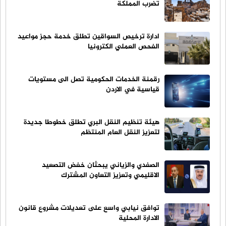
تضرب المملكة
ادارة ترخيص السواقين تطلق خدمة حجز مواعيد
الفحص العملي الكترونيا
رقمنة الخدمات الحكومية تصل الى مستويات
قياسية في الاردن
هيئة تنظيم النقل البري تطلق خطوطا جديدة
لتعزيز النقل العام المنتظم
الصفدي والزياني يبحثان خفض التصعيد
الاقليمي وتعزيز التعاون المشترك
توافق نيابي واسع على تعديلات مشروع قانون
الادارة المحلية