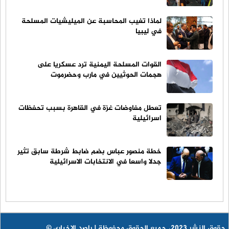
لماذا تغيب المحاسبة عن الميليشيات المسلحة
في ليبيا
القوات المسلحة اليمنية ترد عسكريا على
هجمات الحوثيين في مارب وحضرموت
تعطل مفاوضات غزة في القاهرة بسبب تحفظات
اسرائيلية
خطة منصور عباس بضم ضابط شرطة سابق تثير
جدلا واسعا في الانتخابات الاسرائيلية
© حقوق النشر 2023، جميع الحقوق محفوظة | راصد الإخباري