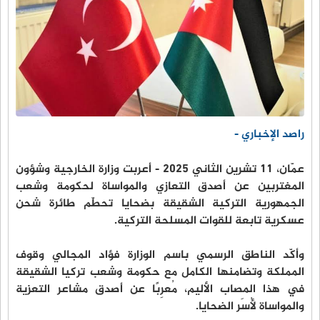
راصد الإخباري -
عمّان، ١١ تشرين الثاني ٢٠٢٥ - أعربت وزارة الخارجية وشؤون
المغتربين عن أصدق التعازي والمواساة لحكومة وشعب
الجمهورية التركية الشقيقة بضحايا تحطّم طائرة شحن
عسكرية تابعة للقوات المسلحة التركية.
وأكّد الناطق الرسمي باسم الوزارة فؤاد المجالي وقوف
المملكة وتضامنها الكامل مع حكومة وشعب تركيا الشقيقة
في هذا المصاب الأليم، مُعرِبًا عن أصدق مشاعر التعزية
والمواساة لأُسَر الضحايا.