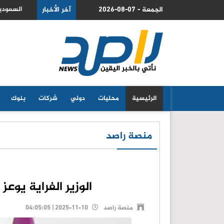
2026-08-07 - الجمعة
 حسن الكعابنة متوفى في منطقة جبلية بالزرقاء
آخر الأخبار
السعودية
الرئيسية
محليات
دولي
شركات
بنوك
منصة راصد
الوزير الفراية يوعز بالإفراج عن
منصة راصد
2025-11-10 | 04:05:05