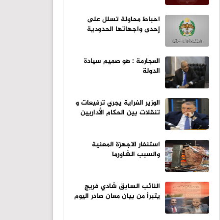
احباط محاولة تسلل على
إحدى واجهاتها الحدودية
العجارمة : هو صميم سيادة
الدولة
الوزير الفراية يجري ترفيعات و
تنقلات بين الحكام الأداريين
استنفار الاجهزة المعنية
والسبب الشاورما
النائب السابق شادي فريج
يتبرأ من بيان معان صادر اليوم