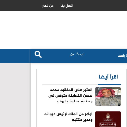
بيانات التوظيف الاميركية تهبط بعوائد سندات الخزانة وتغير مسار الفائدة
اتصل بنا
من نحن
راصد
اقرأ أيضا
العثور على المفقود محمد
حسن الكعابنة متوفى في
منطقة جبلية بالزرقاء
اوامر من الملك لرئيس ديوانه
ومدير مكتبه