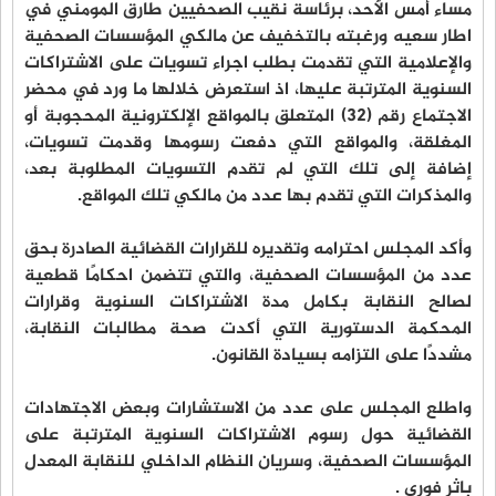
مساء أمس الأحد، برئاسة نقيب الصحفيين طارق المومني في
اطار سعيه ورغبته بالتخفيف عن مالكي المؤسسات الصحفية
والإعلامية التي تقدمت بطلب اجراء تسويات على الاشتراكات
السنوية المترتبة عليها، اذ استعرض خلالها ما ورد في محضر
الاجتماع رقم (32) المتعلق بالمواقع الإلكترونية المحجوبة أو
المغلقة، والمواقع التي دفعت رسومها وقدمت تسويات،
إضافة إلى تلك التي لم تقدم التسويات المطلوبة بعد،
والمذكرات التي تقدم بها عدد من مالكي تلك المواقع.
وأكد المجلس احترامه وتقديره للقرارات القضائية الصادرة بحق
عدد من المؤسسات الصحفية، والتي تتضمن احكامًا قطعية
لصالح النقابة بكامل مدة الاشتراكات السنوية وقرارات
المحكمة الدستورية التي أكدت صحة مطالبات النقابة،
مشددًا على التزامه بسيادة القانون.
واطلع المجلس على عدد من الاستشارات وبعض الاجتهادات
القضائية حول رسوم الاشتراكات السنوية المترتبة على
المؤسسات الصحفية، وسريان النظام الداخلي للنقابة المعدل
باثر فوري .