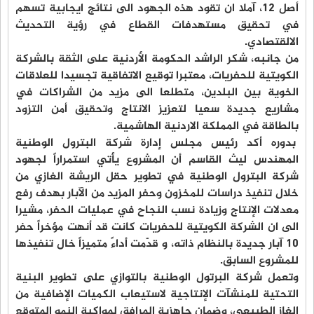
أصل 12، آملا ان تقود هذه الجهود الى نتائج ايجابية تسهم
في تحقيق مستهدفات القطاع في رؤية التحديث
الالقتصادي.
من جانبه، شكر الراشد الحكومة الأردنية على الثقة بالشركة
الكويتية للحفريات، معتبرا توقيع الاتفاقية تجسيدا للعلاقات
الخوية بين البلدين، متطلعا الى مزيد من الشراكات في
مشاريع جديدة سعيا لتعزيز الانتاج وتحقيق أمن التزود
بالطاقة في المملكة الاردنية الهاشمية.
بدوره أكد رئيس مجلس إدارة شركة البترول الوطنية
المهندس ليث القاسم أن المشروع يأتي استمراراً لجهود
شركة البترول الوطنية في تطوير حقل الريشة الغازي من
خلال تنفيذ دراسات للمخزون وحفر المزيد من الآبار بهدف رفع
معدلات الإنتاج وزيادة نسب النجاح في عمليات الحفر، مشيرا
الى ان الشركة الكويتية للحفريات كانت قد أنهت مؤخراً حفر
10 آبار جديدة بالنظام ذاته، و قدّمت أداءً متميزاً خال تنفيذها
للمشروع السابق.
وتعمل شركة البرتول الوطنية بالتوازي على تطوير البنية
التحتية للمنشآت الإنتاجية لاستيعاب الكميات الإضافية من
الغاز الطبيعي، وضمان جاهزية المرافق لمواكبة النمو المتوقع