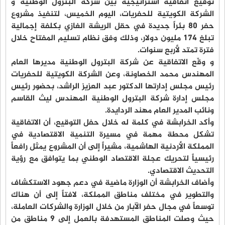
توقيع اتفاقية استراتيجية بين شركة البترول الوطنية و
الشركة الكويتية للحفريات، اليوم الخميس، لتنفيذ مشروع
حفر 80 بئراً جديدة في حقل الريشة الغازي بكلفة إجمالية
تبلغ 174 مليون دولار، وذلك وفق نظام تسليم المفتاح خلال
فترة تمتد لأربع سنوات.
و وقّع الاتفاقية عن شركة البترول الوطنية مديرها العام
المهندس محمد الخصاونة، وعن الشركة الكويتية للحفريات
رئيس مجلس إدارتها الدكتور عبد العزيز الراشد، بحضور رئيس
مجلس إدارة شركة البترول الوطنية المهندس ليث القاسم
ونائب المدير العام مهند الردايدة.
وأكد الخرابشة في كلمة له خلال حفل التوقيع، أن الاتفاقية
تشكل محطة مهمة في مسيرة التنمية الاقتصادية في
المملكة الأردنية الهاشمية، مشيراً إلى أن المشروع يمثل رافعاً
رئيسياً لتحريك عجلة الاقتصاد الوطني بما يتوافق مع رؤية
التحديث الاقتصادي.
وأضاف الخرابشة أن الوزارة ماضية في دعم جهود الاستكشاف
والتطوير في مختلف مناطق المملكة، لافتاً إلى أن هناك
توسعاً في مجال حفر الآبار من خلال الوزارة والشركات العاملة،
حيث وصلت المناطق المستهدفة بالعمل إلى 9 مناطق من