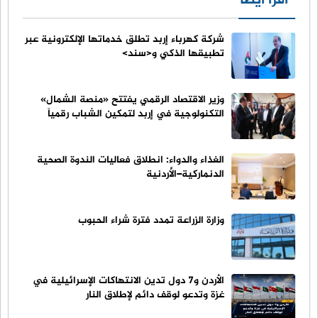
اقرأ أيضا
شركة كهرباء إربد تطلق خدماتها الإلكترونية عبر
تطبيقها الذكي و<سند>
وزير الاقتصاد الرقمي يفتتح «منصة الشمال»
التكنولوجية في إربد لتمكين الشباب رقمياً
الغذاء والدواء: انطلاق فعاليات الندوة الصحية
الدنماركية–الأردنية
وزارة الزراعة تمدد فترة شراء الحبوب
الأردن و7 دول تدين الانتهاكات الإسرائيلية في
غزة وتدعو لوقف دائم لإطلاق النار