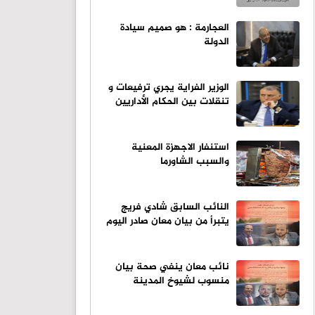
العجارمة : هو صميم سيادة
الدولة
الوزير الفراية يجري ترفيعات و
تنقلات بين الحكام الأداريين
استنفار الاجهزة المعنية
والسبب الشاورما
النائب السابق شادي فريج
يتبرأ من بيان معان صادر اليوم
نائب معان ينفي صحة بيان
منسوب لشيوخ المدينة