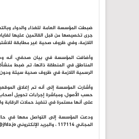
ضبطت المؤسسة العامة للغذاء والدواء وبالتعا
جرى تخصيصها من قبل القائمين عليها لغايات
اللازمة، وفي ظروف صحية غير مطابقة للاشترا
وأضافت المؤسسة في بيان صحفي، أنه وضم
المناطق في المنطقة ذاتها، تم ضبط منشأة 
الرسمية اللازمة في ظروف صحية سيئة ودون تو
وأشارت المؤسسة إلى أنه تم إغلاق الموقعين
حسب الأصول، ومباشرة إجراءات تحويل أصحاب 
على أنها مستمرة في تنفيذ حملات الرقابة وال
ودعت المؤسسة إلى التواصل معها في حال
المجاني 117114 ، والبريد الإلكتروني info@jfda.jo ، وعبر تطبيق الواتس آب على الرقم: (0795632000).