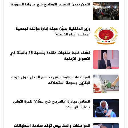
الاردن يدين التفجير الارهابي في جرمانا السورية
وزير الداخلية يعيّن هيئة إدارة مؤقتة لجمعية
“مجلس أبناء الدعجة"
كشف ضبط منتجات مقلدة بنسبة 25 بالمئة في
الاسواق الاردنية
المواصفات والمقاييس تحسم الجدل حول جودة
البنزين وسرعة استهلاكه
انطلاق مبادرة "بالعربي في عمّان" للمرة الأولى
برعاية الروابدة
المواصفات والمقاييس تؤكد سلامة اسطوانات