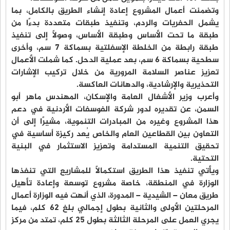
وتضمنت أعمال المشروع إعادة إنشاء الطريق بالكامل، بما
يشمل الحفريات والردم، وتنفيذ طبقات متعددة بدءًا من
طبقة ما تحت الأساس وطبقة الأساس، وصولًا إلى تنفيذ
طبقة رابطة من الخلطة الإسفلتية بسماكة 7 سم، وأخرى
سطحية بسماكة 6 سم، بعد عملية الدحل. كما شملت الأعمال
تعزيز عناصر السلامة المرورية من خلال تركيب الإشارات
التحذيرية والإرشادية، والدهانات العاكسة.
وأعرب وزير الأشغال العامة والإسكان، المهندس ماهر أبو
السمن، عن تقديره لدور شركة الفوسفات الأردنية في دعم
هذا المشروع وغيره من المبادرات التنموية، مشيرًا إلى أن
التعاون بين القطاعين العام والخاص يُعد ركيزة أساسية في
تحقيق التنمية المستدامة وتعزيز الاستثمار في البنية
التحتية.
ويأتي تنفيذ هذا الطريق استكمالًا للمشاريع التي تنفذها
الوزارة في المنطقة، خاصة مشروع توسعة وإعادة تأهيل
طريق معان – الشيدية – المدورة، الذي أنهت فيه الوزارة أعمال
المرحلتين الأولى والثانية بطول إجمالي بلغ 62 كلم، فيما
يجري العمل على المرحلة الثالثة بطول 25 كلم، تمتد من مركز