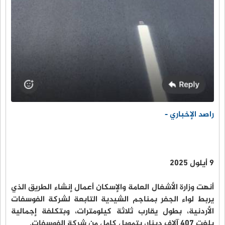
راصد الإخباري -
9 أيلول 2025
أنهت وزارة الأشغال العامة والإسكان أعمال إنشاء الطريق الذي
يربط لواء الجفر بمناجم الشيدية التابعة لشركة الفوسفات
الأردنية، بطول يقارب ثلاثة كيلومترات، وبتكلفة إجمالية
بلغت 407 آلاف دينار، بتمويل كامل من شركة الفوسفات.