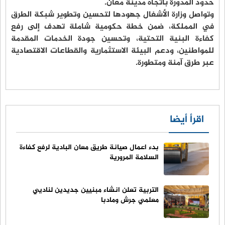
حدود المدورة باتجاه مدينة معان.
وتواصل وزارة الأشغال جهودها لتحسين وتطوير شبكة الطرق
في المملكة، ضمن خطة حكومية شاملة تهدف إلى رفع
كفاءة البنية التحتية، وتحسين جودة الخدمات المقدمة
للمواطنين، ودعم البيئة الاستثمارية والقطاعات الاقتصادية
عبر طرق آمنة ومتطورة.
اقرأ أيضا
بدء اعمال صيانة طريق معان البادية لرفع كفاءة
السلامة المرورية
التربية تعلن انشاء مبنيين جديدين لناديي
معلمي جرش ومادبا