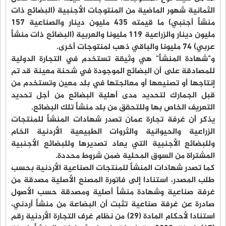
الثمانية شهور الماضية من المنتوجات الأجنبية (البضائع ذات
منشأ أجنبي) ما قيمته 435 مليون دينار والصناعية 157
مليون دينار والزراعية 119 مليونا والعربية (البضائع ذات منشأ
عربي) 74 مليونا والباقي ذهب لمنتوجات أخرى.
و"شهادة المنشأ" هي وثيقة تستخدم في التجارة الدولية
للمصادقة على أن البضائع الموجودة في شحنة معينة قد تم
إنتاجها أو تصنيعها أو معالجتها في بلد معين وتستخدم من
قبل الجمارك لتحديد مدى أهلية البضائع من أجل تحديد
التعريف الخاص بها وللتحقق من بلد منشأ تلك البضائع.
يذكر أن غرفة تجارة عمان تصدر شهادات المنشأ للمنتجات
الزراعية والحيوانية والثروات الطبيعية الأردنية الخام
وللبضائع الأجنبية التي يعاد تصديرها وللبضائع الأجنبية
المشتراة من السوق المحلية ضمن شروط محددة.
كما تصدر شهادات المنشأ للمنتجات الصناعية الأردنية بحسب
طلب المصدر، استنادا إلى فاتورة المصنع الأصلية مصدقة من
غرفة صناعية وشهادة منشأ أصلية ومصدقة حسب الأصول
صادرة عن غرفة صناعية تثبت أن البضاعة من منشأ أردني،
استنادا لأحكام المادة (29) من نظام غرف التجارة الأردنية رقم