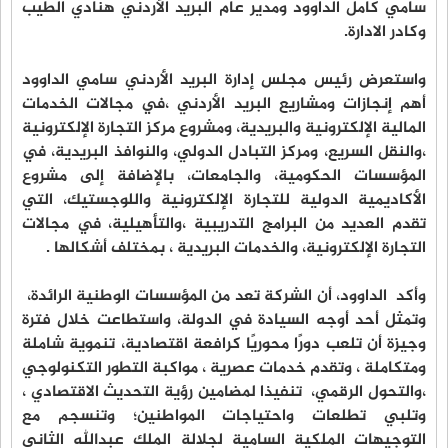
سامي كامل الداوود ومدير عام البريد الأردني هنادي الطيب
وكادر الادارة.
واستعرض رئيس مجلس إدارة البريد الأردني سامي الداوود
أهم إنجازات ومشاريع البريد الأردني ،في مجالات الخدمات
المالية الإلكترونية والبريدية، ومشروع مركز التجارة الإلكترونية
،والنقل السريع، ومركز التبادل الدولي، والنوافذ البريدية، في
المؤسسات الحكومية، والجامعات، بالإضافة إلى مشروع
الأكاديمية الدولية للتجارة الإلكترونية واللوجستيك، التي
تقدم العديد من البرامج التدريبية ،والتأهيلية، في مجالات
التجارة الإلكترونية، والخدمات البريدية ، بمختلف أشكالها .
وأكد الداوود، أن الشركة تعد من المؤسسات الوطنية الرائدة،
وتمثل أحد أوجه السيادة في الدولة، واستطاعت خلال فترة
وجيزة أن تلعب دورًا محوريًا كرافعة اقتصادية، تنموية شاملة
ومتكاملة ، وتقدم خدمات عصرية ، مواكبة التطور التكنولوجي
،والتحول الرقمي، تنفيذا لمضامين رؤية التحديث الاقتصادي ،
وتلبي تطلعات واحتياجات المواطنين؛ وتنسجم مع
التوجيهات الملكية السامية لجلالة الملك عبدالله الثاني