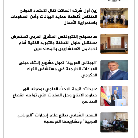
زين أول شركة اتصالات تنال الاعتماد الدولي
المتكامل لأنظمة حماية البيانات وأمن المعلومات
واستمرارية الأعمال
سامسونج إلكترونكس المشرق العربي تستعرض
مستقبل حلول التدفئة والتبريد الذكية أمام
نخبة من الاستشاريين والمهندسين
"البوتاس العربية" تمول مشروع إنشاء مبنى
العيادات الخارجية في مستشفى الكرك
الحكومي
عبيدات: قيمة البحث العلمي بوصوله الى
خطوط الانتاج وحل العقبات التي تواجه القطاع
الصناعي
السفير العُماني يطلع على إنجازات "البوتاس
العربية" ومشاريعها التوسعية