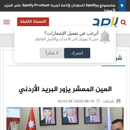
فاقا
سامسونج وSpotify تتعاونان لإتاحة تجربة Spotify Premium على المز
الأجهزة
النسخة الكاملة
أترغب في تفعيل الإشعارات؟
حتى لا تفوتك آخر الأحداث والأخبار العاجلة
اشترك
لا شكراً
شركات
العين المعشر يزور البريد الأردني
شركات
2025-08-10 | 02:43:58