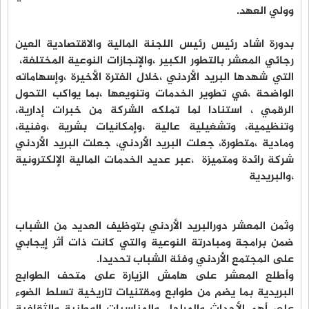
وولي العهد.
بدورة اشاد رئيس رئيس اللجنة المالية والاقتصادية العين
رجائي المعشر بالتطور الكبير ،والإنجازات النوعية المختلفة،
التي شهدها البريد الأردني ،خلال الفترة الأخيرة ،وإسهاماته
الواضحة ،في تطوير الخدمات وتنويعها ،بما يواكب التحول
الرقمي ، استنادا لما تملكه الشركة من خبرات إدارية،
وتنظيمية، وتشغيلية عالية ،وإمكانيات بشرية ،وفنية،
ومادية ،متطورة، جعلت البريد الأردني، جعلت البريد الأردني
شركة رائدة ومتميزة ،عبر عديد الخدمات المالية الإلكترونية
،والبريدية
وثمن المعشر دورالبريد الأردني بتوظيف العديد من الشباب
ضمن برامجة ومبادرتة النوعية والتي كانت ذات أثر إيجابي
على المجتمع الأردني وفئة الشباب تحديدا.
وأطلع المعشر على هامش الزيارة على متحف الطوابع
البريدية بما يضم من طوابع ومقتنيات تاريخية تسلط الضوء