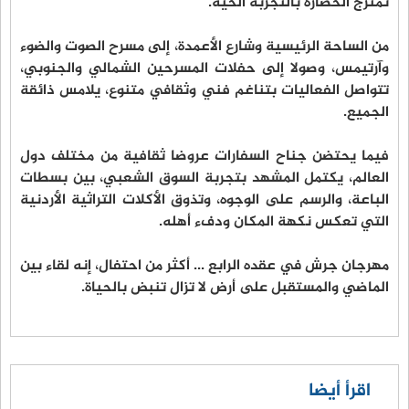
تمتزج الحضارة بالتجربة الحية.
من الساحة الرئيسية وشارع الأعمدة، إلى مسرح الصوت والضوء
وآرتيمس، وصولا إلى حفلات المسرحين الشمالي والجنوبي،
تتواصل الفعاليات بتناغم فني وثقافي متنوع، يلامس ذائقة
الجميع.
فيما يحتضن جناح السفارات عروضا ثقافية من مختلف دول
العالم، يكتمل المشهد بتجربة السوق الشعبي، بين بسطات
الباعة، والرسم على الوجوه، وتذوق الأكلات التراثية الأردنية
التي تعكس نكهة المكان ودفء أهله.
مهرجان جرش في عقده الرابع ... أكثر من احتفال، إنه لقاء بين
الماضي والمستقبل على أرض لا تزال تنبض بالحياة.
اقرأ أيضا