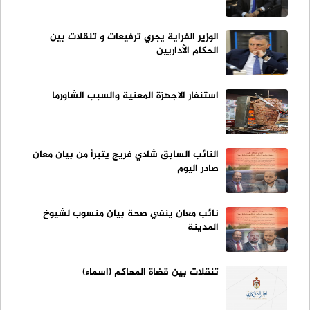
الوزير الفراية يجري ترفيعات و تنقلات بين
الحكام الأداريين
استنفار الاجهزة المعنية والسبب الشاورما
النائب السابق شادي فريج يتبرأ من بيان معان
صادر اليوم
نائب معان ينفي صحة بيان منسوب لشيوخ
المدينة
تنقلات بين قضاة المحاكم (اسماء)