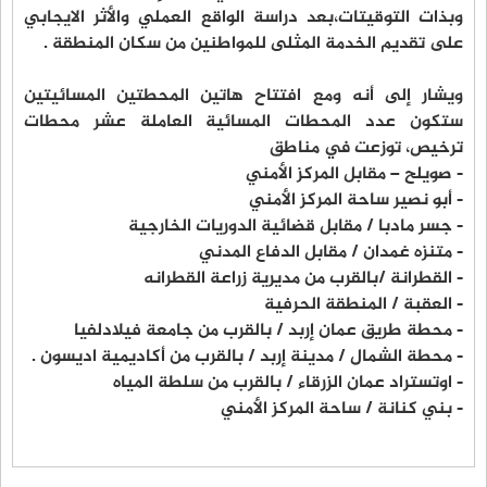
وبذات التوقيتات،بعد دراسة الواقع العملي والأثر الايجابي
على تقديم الخدمة المثلى للمواطنين من سكان المنطقة .
ويشار إلى أنه ومع افتتاح هاتين المحطتين المسائيتين
ستكون عدد المحطات المسائية العاملة عشر محطات
ترخيص، توزعت في مناطق
- صويلح – مقابل المركز الأمني
- أبو نصير ساحة المركز الأمني
- جسر مادبا / مقابل قضائية الدوريات الخارجية
- متنزه غمدان / مقابل الدفاع المدني
- القطرانة /بالقرب من مديرية زراعة القطرانه
- العقبة / المنطقة الحرفية
- محطة طريق عمان إربد / بالقرب من جامعة فيلادلفيا
- محطة الشمال / مدينة إربد / بالقرب من أكاديمية اديسون .
- اوتستراد عمان الزرقاء / بالقرب من سلطة المياه
- بني كنانة / ساحة المركز الأمني