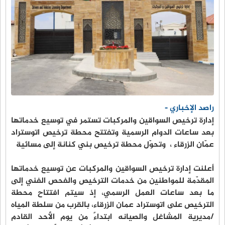
راصد الإخباري -
إدارة ترخيص السواقين والمركبات تستمر في توسيع خدماتها
بعد ساعات الدوام الرسمية وتفتتح محطة ترخيص اتوستراد
عمّان الزرقاء ، وتحوّل محطة ترخيص بني كنانة إلى مسائية
أعلنت إدارة ترخيص السواقين والمركبات عن توسيع خدماتها
المقدّمة للمواطنين من خدمات الترخيص والفحص الفني إلى
ما بعد ساعات العمل الرسمي، إذ سيتم افتتاح محطة
الترخيص على اتوستراد عمان الزرقاء، بالقرب من سلطة المياه
/مديرية المشاغل والصيانه ابتداءً من يوم الأحد القادم