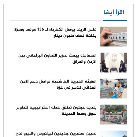
اقرأ أيضا
فلس الريف يوصل الكهرباء لـ 136 موقعا ومنزلا
بكلفة نصف مليون دينار
السعايدة يبحث تعزيز التعاون البرلماني بين
الاردن والعراق
الهيئة الخيرية الهاشمية تواصل دعم الامن
الغذائي للاسر في غزة
بلدية عجلون تطلق خطة استراتيجية لتطوير
سوق وسط المدينة
تعيين سفيرين جديدين لبيلاروس والبيرو لدى