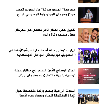
مسرحية" المدعو صدفة" من البحرين تحصد
جوائز مهرجان المونودراما المسرحي الرابع
تأجيل حفل الفنان تامر حسني في مهرجان
جرش بسبب وفاة والده
فيليب كوتلر وعبلة أسعد خليفة وشركاؤهما في
( التسويق عبر وسائل التواصل الاجتماعي)
المركز الوطني للأمن السيبراني يطلق حملة
توعوية رقمية بالتعاون مع مهرجان جرش
البحوث الزراعية ينظم ورشة متخصصة حول
الإدارة المتكاملة للمياه وحصاد مياه الأمطار