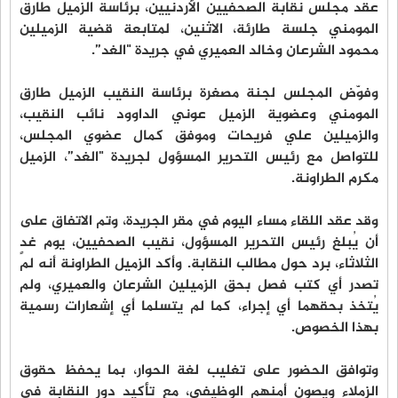
عقد مجلس نقابة الصحفيين الأردنيين، برئاسة الزميل طارق
المومني جلسة طارئة، الاثنين، لمتابعة قضية الزميلين
محمود الشرعان وخالد العميري في جريدة "الغد”.
وفوّض المجلس لجنة مصغرة برئاسة النقيب الزميل طارق
المومني وعضوية الزميل عوني الداوود نائب النقيب،
والزميلين علي فريحات وموفق كمال عضوي المجلس،
للتواصل مع رئيس التحرير المسؤول لجريدة "الغد”، الزميل
مكرم الطراونة.
وقد عقد اللقاء مساء اليوم في مقر الجريدة، وتم الاتفاق على
أن يُبلغ رئيس التحرير المسؤول، نقيب الصحفيين، يوم غدٍ
الثلاثاء، برد حول مطالب النقابة. وأكد الزميل الطراونة أنه لم
تصدر أي كتب فصل بحق الزميلين الشرعان والعميري، ولم
يُتخذ بحقهما أي إجراء، كما لم يتسلما أي إشعارات رسمية
بهذا الخصوص.
وتوافق الحضور على تغليب لغة الحوار، بما يحفظ حقوق
الزملاء ويصون أمنهم الوظيفي، مع تأكيد دور النقابة في