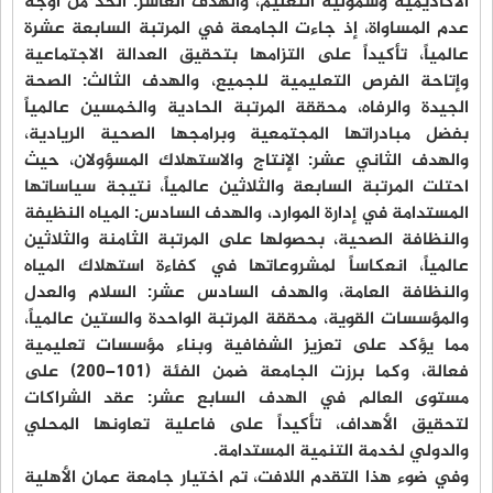
الأكاديمية وشمولية التعليم، والهدف العاشر: الحد من أوجه
عدم المساواة، إذ جاءت الجامعة في المرتبة السابعة عشرة
عالمياً، تأكيداً على التزامها بتحقيق العدالة الاجتماعية
وإتاحة الفرص التعليمية للجميع، والهدف الثالث: الصحة
الجيدة والرفاه، محققة المرتبة الحادية والخمسين عالمياً
بفضل مبادراتها المجتمعية وبرامجها الصحية الريادية،
والهدف الثاني عشر: الإنتاج والاستهلاك المسؤولان، حيث
احتلت المرتبة السابعة والثلاثين عالمياً، نتيجة سياساتها
المستدامة في إدارة الموارد، والهدف السادس: المياه النظيفة
والنظافة الصحية، بحصولها على المرتبة الثامنة والثلاثين
عالمياً، انعكاساً لمشروعاتها في كفاءة استهلاك المياه
والنظافة العامة، والهدف السادس عشر: السلام والعدل
والمؤسسات القوية، محققة المرتبة الواحدة والستين عالمياً،
مما يؤكد على تعزيز الشفافية وبناء مؤسسات تعليمية
فعالة، وكما برزت الجامعة ضمن الفئة (101–200) على
مستوى العالم في الهدف السابع عشر: عقد الشراكات
لتحقيق الأهداف، تأكيداً على فاعلية تعاونها المحلي
والدولي لخدمة التنمية المستدامة.
وفي ضوء هذا التقدم اللافت، تم اختيار جامعة عمان الأهلية