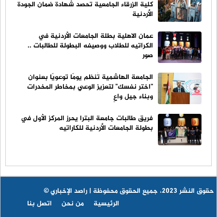
كلية الزرقاء الجامعية تحصد شهادة ضمان الجودة
الأردنية
عمان الاهلية بطلة الجامعات الأردنية في
الكراتيه للطلاب ووصيفه البطولة للطالبات ..
صور
الجامعة الهاشمية تُنظم يومًا توعويًا بعنوان
"اختر نفسك" لتعزيز الوعي بمخاطر المخدرات
وبناء جيل واعٍ
فريق طالبات جامعة البترا يحرز المركز الأول في
بطولة الجامعات الأردنية للكاراتيه
© حقوق النشر 2023، جميع الحقوق محفوظة | راصد الإخباري
الرئيسية
من نحن
اتصل بنا