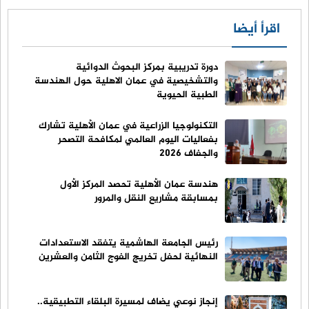
اقرأ أيضا
دورة تدريبية بمركز البحوث الدوائية
والتشخيصية في عمان الاهلية حول الهندسة
الطبية الحيوية
التكنولوجيا الزراعية في عمان الأهلية تشارك
بفعاليات اليوم العالمي لمكافحة التصحر
والجفاف 2026
هندسة عمان الأهلية تحصد المركز الأول
بمسابقة مشاريع النقل والمرور
رئيس الجامعة الهاشمية يتفقد الاستعدادات
النهائية لحفل تخريج الفوج الثامن والعشرين
إنجاز نوعي يضاف لمسيرة البلقاء التطبيقية..