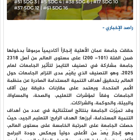
راصد الإخباري -
حققت جامعة عمان الأهلية إنجازاً أكاديمياً مرموقاً بدخولها
ضمن الفئة (101– 200) على مستوى العالم من أصل 2318
جامعة مشاركة في تصنيف التايمز لتأثير الجامعات لعام
2025، وهو التصنيف الذي يُقيّم مدى التزام الجامعات حول
العالم بتحقيق أهداف التنمية المستدامة الصادرة عن منظمة
الأمم المتحدة، ويعتمد على مقارنات دقيقة بين آلاف
الجامعات وفقاً لمؤشرات التعليم، والصحة، والمساواة،
والبيئة، والحوكمة، والشراكات.
وقد تميّزت الجامعة بنتائج استثنائية في عدد من أهداف
التنمية المستدامة، أبرزها: الهدف الرابع: التعليم الجيد، حيث
حصلت الجامعة على المرتبة الخامسة على مستوى العالم،
وهو إنجاز يُعدّ من الأعلى دولياً ويعكس جودة البرامج