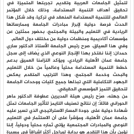
لتمثيل الجامعات العربية وتقديم تجربتها المتميزة في
تحقيق أهداف التنمية المستدامة، وذلك خلال المؤتمر
العالمي للتنمية المستدامة المنعقد في تركيا، وقد شكل هذا
الحدث فرصة دولية لإبراز مبادرات الجامعة وممارساتها
الريادية في التعليم والبيئة والمجتمع، بحضور ممثلين عن
مؤسسات أكاديمية ومنظمات دولية من مختلف دول العالم.
وفي هذا السياق، صرح رئيس الجامعة الأستاذ الدكتور ساري
حمدان: إننا نفتخر بهذا الإنجاز النوعي الذي يُضاف إلى سجل
جامعة عمان الأهلية الريادي، ويؤكد التزامنا العميق بدعم
خطط التنمية المستدامة محلياً وعالمياً من خلال التعليم
والبحث وخدمة المجتمع، وهذا الترتيب المتقدم يعكس
الجهود التكاملية التي تبذلها جميع كليات ووحدات الجامعة
لتحقيق التميز المؤسسي الحقيقي.
من جهته، صرّح رئيس هيئة المديرين عطوفة الدكتور ماهر
الحوراني قائلاً: إن نتائج تصنيف التايمز لتأثير الجامعات تمثل
شهادة دولية على جودة المسار الاستراتيجي الذي تسير عليه
جامعة عمان الأهلية، ومؤشراً على أن الاستثمار في التعليم
النوعي والمبادرات المجتمعية يؤتي ثماره محلياً ودولياً، إننا
نؤمن بأن هذا التقدم هو بداية لمراحل أكثر إشراقاً في مسيرة