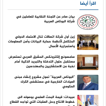
اقرأ أيضا
بيان صادر عن اللجنة النقابية للعاملين في
شركة البوتاس العربية
زين أول شركة اتصالات تنال الاعتماد الدولي
المتكامل لأنظمة حماية البيانات وأمن المعلومات
واستمرارية الأعمال
سامسونج إلكترونكس المشرق العربي تستعرض
مستقبل حلول التدفئة والتبريد الذكية أمام
نخبة من الاستشاريين والمهندسين
"البوتاس العربية" تمول مشروع إنشاء مبنى
العيادات الخارجية في مستشفى الكرك
الحكومي
عبيدات: قيمة البحث العلمي بوصوله الى
خطوط الانتاج وحل العقبات التي تواجه القطاع