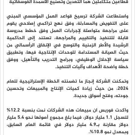
قطاعين متكاملين هما التعدين وتصنيع الأسمدة الفوسفاتية
واستطاعت الشركة ترسيخ قواعد العمل المؤسسي المبني
على التفويض والمساءلة، وفق نهج تراكمي إصلاحي يقوم
على مراجعة متواصلة لإجراءات العمل وفق خطط مدروسة
قابلة للتنفيذ والتقييم والمراجعة، تستند إلى الحاكمية
الرشيدة والأطر الزمنية والتوسع في الإنفاق الرأسمالي من
حيث الصيانة المستدامة للوحدات الإنتاجية فيها، وتطبيق
سياسة الإحلال الوظيفي، وبرامج التدريب والتأهيل، ووفق
خطة واضحة الأهداف وآليات التنفيذ.
وتمكنت الشركة إنجاز ما تضمنته الخطة الإستراتيجية للعام
2024، من حيث زيادة كميات الإنتاج والمبيعات وتحسين
جودته، وفتح أسواق جديدة.
واكدت فوربس ان مبيعات هذه الشركات نمت بنسبة 12.2%
لتسجل 1.1 مليار دولار، فيما بلغ مجموع أصولها نحو 5.4 مليار
دولار مقارنة بـ4.9 مليار دولار في قائمة العام السابق،
وبمعدل نمو 10.8%.