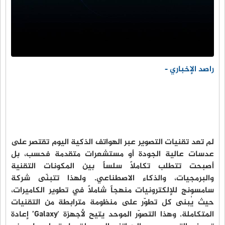
راصد الإخباري -
لم تعد تقنيات التصوير عبر الهواتف الذكية اليوم تقتصر على
عدسات عالية الجودة أو مستشعرات متقدمة فحسب، بل
أصبحت تتطلب تكاملًا سلساً بين المكونات التقنية
والبرمجيات، والذكاء الاصطناعي. ولهذا تتبنّى شركة
سامسونج للإلكترونيات منهجاً شاملاً في تطوير الكاميرات،
حيث يُبنى كل تطوّر على منظومة مترابطة من التقنيات
المتكاملة. وهذا التصوّر الموحد يتيح لأجهزة ‘Galaxy’ إعادة