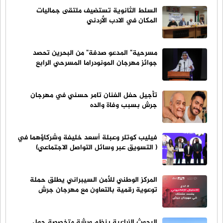
السلط الثانوية تستضيف ملتقى جماليات
المكان في الادب الأردني
مسرحية" المدعو صدفة" من البحرين تحصد
جوائز مهرجان المونودراما المسرحي الرابع
تأجيل حفل الفنان تامر حسني في مهرجان
جرش بسبب وفاة والده
فيليب كوتلر وعبلة أسعد خليفة وشركاؤهما في
( التسويق عبر وسائل التواصل الاجتماعي)
المركز الوطني للأمن السيبراني يطلق حملة
توعوية رقمية بالتعاون مع مهرجان جرش
البحوث الزراعية ينظم ورشة متخصصة حول