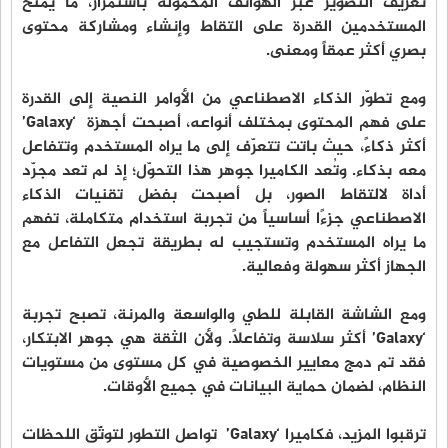
تعريف التصوير عبر الهواتف المحمولة باستمرار، ما يمنح
المستخدمين القدرة على التقاط وإنشاء ومشاركة محتوى
بصري أكثر عمقاً ومعنى.
ومع تطوّر الذكاء الاصطناعي من الأوامر النصية إلى القدرة
على فهم المحتوى بمختلف أنواعه، أصبحت أجهزة ‘Galaxy’
أكثر ذكاءً، حيث باتت تتعرّف إلى ما يراه المستخدم وتتفاعل
معه بذكاء. وتُعد الكاميرا جوهر هذا التحوّل؛ إذ لم تعد مجرّد
أداة لالتقاط الصور، بل أصبحت بفضل تقنيات الذكاء
الاصطناعي جزءًا أساسياً من تجربة استخدام متكاملة، تفهم
ما يراه المستخدم وتستجيب له بطريقة تجعل التفاعل مع
الجهاز أكثر سهولة وفعالية.
ومع الشاشة القابلة للطي والواسعة والمرنة، تصبح تجربة
‘Galaxy’ أكثر سلاسة وتفاعلاً. ولأن الثقة هي جوهر الابتكار،
فقد تم دمج معايير الخصوصية في كل مستوى من مستويات
النظام، لضمان حماية البيانات في جميع الأوقات.
ترقبوا المزيد، فكاميرا ‘Galaxy’ تواصل التطور لتوثّق اللحظات