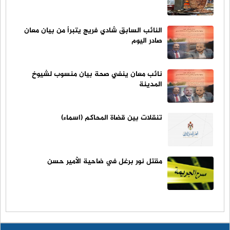
النائب السابق شادي فريج يتبرأ من بيان معان
صادر اليوم
نائب معان ينفي صحة بيان منسوب لشيوخ
المدينة
تنقلات بين قضاة المحاكم (اسماء)
مقتل نور برغل في ضاحية الأمير حسن