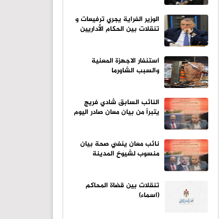
الوزير الفراية يجري ترفيعات و
تنقلات بين الحكام الأداريين
استنفار الاجهزة المعنية
والسبب الشاورما
النائب السابق شادي فريج
يتبرأ من بيان معان صادر اليوم
نائب معان ينفي صحة بيان
منسوب لشيوخ المدينة
تنقلات بين قضاة المحاكم
(اسماء)