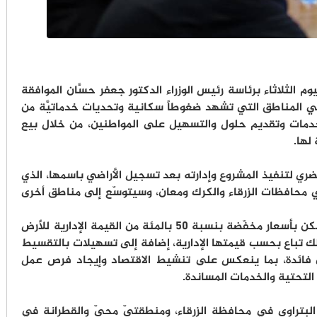
 الثلاثاء برئاسة رئيس الوزراء الدكتور جعفر حسَّان الموافقة
ي المناطق التي تشهد ضغوطاً سكانية وتحديات خدماتيَّة من
خدمات وتقديم حلول والتسهيل على المواطنين، من خلال بيع
لها.
ي لتنفيذ المشروع وإدارته بعد تسجيل الأراضي باسمها، الذي
 محافظات الزرقاء والكرك ومعان، وسيتوسّع إلى مناطق أخرى
ويسهم هذا القرار في تطوير أراضٍ مهيأة للسكن بأسعار مخفّضة بنسبة 50 بالمئة من القيمة الإدارية للأرض
ك تباع بحسب قيمتها الإدارية، إضافة إلى تسهيلات بالتقسيط
اتهم لمدة 10 سنوات دون فائدة، بما ينعكس على تنشيط الاقتصاد وإيجاد فرص عمل
التحتية والخدمات المساندة.
لبتراوي في محافظة الزرقاء، ومنطقتيّ محيّ والقطرانة في