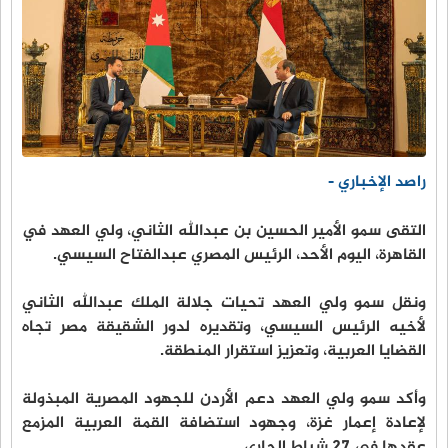
راصد الإخباري -
التقى سمو الأمير الحسين بن عبدالله الثاني، ولي العهد في
القاهرة، اليوم الأحد، الرئيس المصري عبدالفتاح السيسي.
ونقل سمو ولي العهد تحيات جلالة الملك عبدالله الثاني
لأخيه الرئيس السيسي، وتقديره لدور الشقيقة مصر تجاه
القضايا العربية، وتعزيز استقرار المنطقة.
وأكد سمو ولي العهد دعم الأردن للجهود المصرية المبذولة
لإعادة إعمار غزة، وجهود استضافة القمة العربية المزمع
عقدها في 27 شباط الجاري.