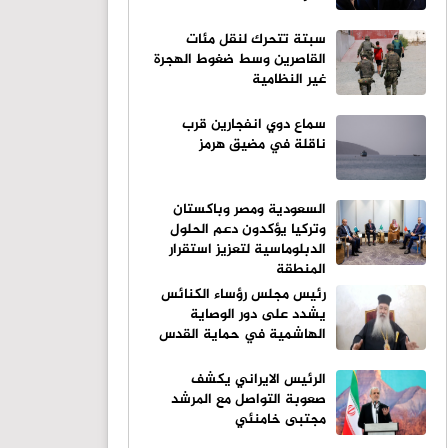
سبتة تتحرك لنقل مئات
القاصرين وسط ضغوط الهجرة
غير النظامية
سماع دوي انفجارين قرب
ناقلة في مضيق هرمز
السعودية ومصر وباكستان
وتركيا يؤكدون دعم الحلول
الدبلوماسية لتعزيز استقرار
المنطقة
رئيس مجلس رؤساء الكنائس
يشدد على دور الوصاية
الهاشمية في حماية القدس
الرئيس الايراني يكشف
صعوبة التواصل مع المرشد
مجتبى خامنئي