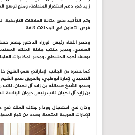
زايد في دعم استقرار المنطقة، ومنع توسع الص
وتم التأكيد على متانة العلاقات التاريخية 
فرص التعاون في المجالات كافة.
وحضر اللقاء رئيس الوزراء الدكتور جعفر حسا
الصفدي، ومدير مكتب جلالة الملك، المهندس 
يوسف أحمد الحنيطي، ومدير المخابرات العامة
كما حضره من الجانب الإماراتي سمو الشيخ خا
التنفيذي لإمارة أبوظبي، والفريق سمو الشيخ 
وسمو الشيخ عبدالله بن زايد آل نهيان، نائب 
بن زايد آل نهيان نائب رئيس ديوان الرئاسة ل
وكان في استقبال ووداع جلالة الملك في مط
الإمارات العربية المتحدة، وعدد من كبار المسؤ