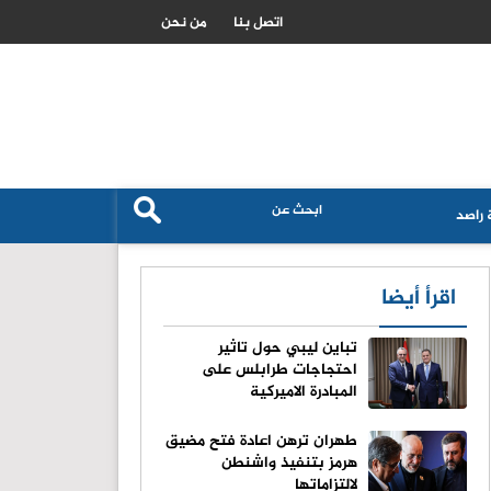
ع الرواتب
دائرة المرافق والبرامج الرياضية تُنظ
اتصل بنا
من نحن
راصد
اقرأ أيضا
تباين ليبي حول تاثير
احتجاجات طرابلس على
المبادرة الاميركية
طهران ترهن اعادة فتح مضيق
هرمز بتنفيذ واشنطن
لالتزاماتها