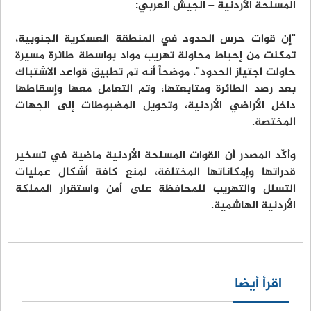
المسلحة الأردنية – الجيش العربي:
"إن قوات حرس الحدود في المنطقة العسكرية الجنوبية،
تمكنت من إحباط محاولة تهريب مواد بواسطة طائرة مسيرة
حاولت اجتياز الحدود"، موضحاً أنه تم تطبيق قواعد الاشتباك
بعد رصد الطائرة ومتابعتها، وتم التعامل معها وإسقاطها
داخل الأراضي الأردنية، وتحويل المضبوطات إلى الجهات
المختصة.
وأكّد المصدر أن القوات المسلحة الأردنية ماضية في تسخير
قدراتها وإمكاناتها المختلفة، لمنع كافة أشكال عمليات
التسلل والتهريب للمحافظة على أمن واستقرار المملكة
الأردنية الهاشمية.
اقرأ أيضا