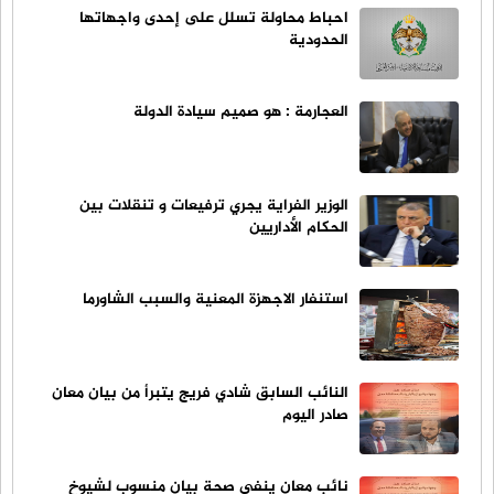
احباط محاولة تسلل على إحدى واجهاتها
الحدودية
العجارمة : هو صميم سيادة الدولة
الوزير الفراية يجري ترفيعات و تنقلات بين
الحكام الأداريين
استنفار الاجهزة المعنية والسبب الشاورما
النائب السابق شادي فريج يتبرأ من بيان معان
صادر اليوم
نائب معان ينفي صحة بيان منسوب لشيوخ