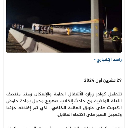
راصد الإخباري -
29 تشرين أول 2024
تتعامل كوادر وزارة الأشغال العامة والإسكان ومنذ منتصف
الليلة الماضية مع حادث إنقلاب صهريج محمل بمادة حامض
الكبريت على طريق العقبة الخلفي، الذي تم إغلاقه جزئيا
وتحويل السير على الاتجاه المقابل.