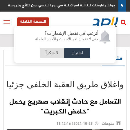
 روما تنتهي دون نتائج ملموسة
السعودية تتاهب لتصبح مركزا عالميا لتد
النسخة الكاملة
أترغب في تفعيل الإشعارات؟
حتى لا تفوتك آخر الأحداث والأخبار العاجلة
اشترك
لا شكراً
منوعات
واغلاق طريق العقبة الخلفي جزئيا
التعامل مع حادث إنقلاب صهريج يحمل
"حامض الكبريت"
منوعات
2024-10-29 | 11:42:16