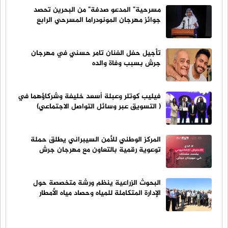
مسرحية" المدعو صدفة" من البحرين تحصد
جوائز مهرجان المونودراما المسرحي الرابع
تأجيل حفل الفنان تامر حسني في مهرجان
جرش بسبب وفاة والده
فيليب كوتلر وعبلة أسعد خليفة وشركاؤهما في
( التسويق عبر وسائل التواصل الاجتماعي)
المركز الوطني للأمن السيبراني يطلق حملة
توعوية رقمية بالتعاون مع مهرجان جرش
البحوث الزراعية ينظم ورشة متخصصة حول
الإدارة المتكاملة للمياه وحصاد مياه الأمطار