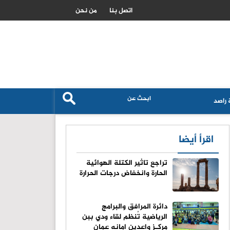
جدل نتائج الثانوية العامة في فاقوس بين اتهامات الغش وتأكيدات التفو
اتصل بنا
من نحن
راصد
اقرأ أيضا
تراجع تاثير الكتلة الهوائية
الحارة وانخفاض درجات الحرارة
دائرة المرافق والبرامج
الرياضية تُنظم لقاء ودي ببن
مركـز واعدين امانه عمان