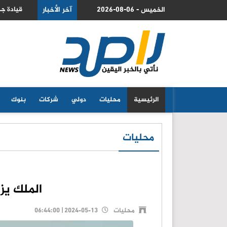
(صور)
2026-08-06 - الخميس
آخر الأخبار
خطة اسر
الرئيسية
محليات
دولي
شركات
بنوك
محليات
الملك يزور
محليات
2024-05-13 | 06:44:00